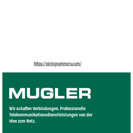
MUGLER-App und STS-App
Die für Mitarbeiter bestimmte MUGLER-App und STS-App verwenden Dienste von 
Logdaten:
Wir möchten Sie darüber informieren, dass bei jeder Nutzung unseres Dienstes 
können Informationen wie die IP-Adresse (Internet Protocol) Ihres Geräts, den
enthalten.
Verwendete Icons:
https://pictogrammers.com/
Wir schaffen Verbindungen. Professionelle
Telekommunikationsdienstleistungen von der
Idee zum Netz.