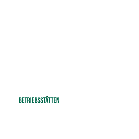
BETRIEBSSTÄTTEN
Unsere Standorte auf einen Blick: Wir sind regional für Sie da
und freuen uns, Sie persönlich vor Ort zu unterstützen! Unsere
Betriebsstätten in Sachsen, Berlin, Niedersachsen und Bayern