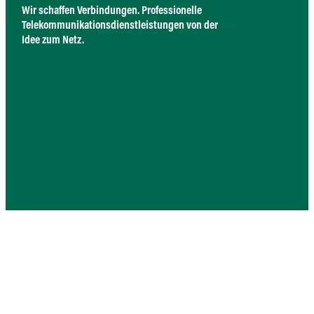
Wir schaffen Verbindungen. Professionelle
Telekommunikationsdienstleistungen von der
Idee zum Netz.
GESCHÄFTSBEREICHE
KARRIERE
Services
Jobs
Mobilfunk
Ausbildung
Campusnetze
Studium